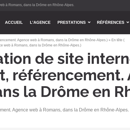
e web à Romans, dans la Drôme en Rhône-Alpes.
ler
ACCUEIL
L’AGENCE
PRESTATIONS
RÉFÉRENCES
u
ontenu
référencement. Agence web à Romans, dans la Drôme en Rhône-Alpes.)
» En tête (
ence web à Romans, dans la Drôme en Rhône-Alpes.)
ation de site intern
, référencement.
ns la Drôme en R
encement. Agence web à Romans, dans la Drôme en Rhône-Alpes.