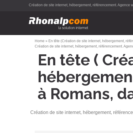
Création de site internet, hébergement, référencement. Agenc
Al
a
c
Home
»
En tête (Création de site internet, hébergement, 
Création de site internet, hébergement, référencement. Ag
En tête ( Cré
hébergement
à Romans, da
Création de site internet, hébergement, référ