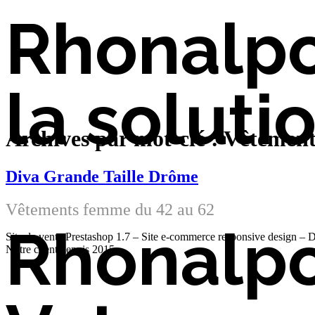
Rhonalp
la soluti
Archives par mot-clé : Vêtemen
Diva Grande Taille Drôme
Vêtements femme du 42 au 62
Rhonalp
Site de vente Prestashop 1.7 – Site e-commerce responsive design – D
Notre client depuis 2015.