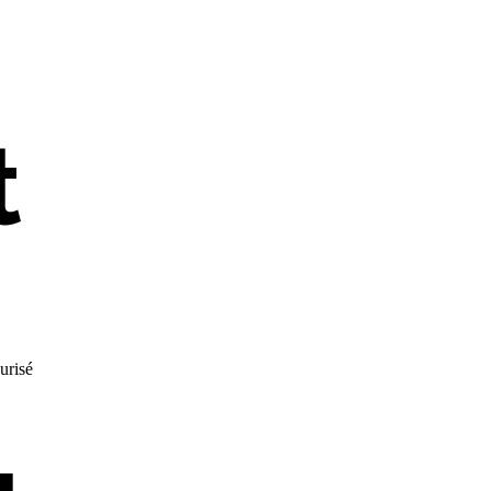
t
urisé