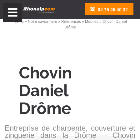
Aller
04 75 45 40 32
au
contenu
Home
»
Notre savoir-faire
»
Références
»
Mobiles
» Chovin Daniel
Drôme
Chovin
Daniel
Drôme
Entreprise de charpente, couverture et
zinguerie dans la Drôme – Chovin