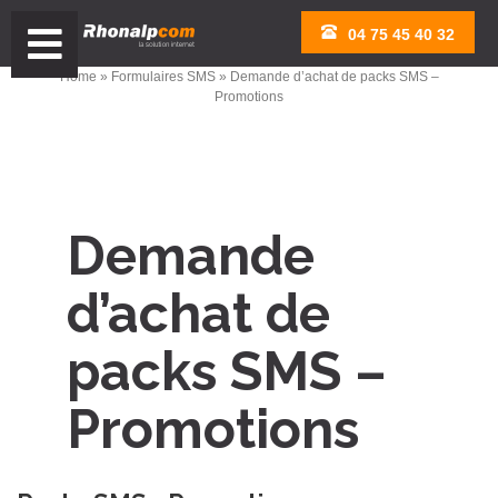
Aller
04 75 45 40 32
au
contenu
Home
»
Formulaires SMS
» Demande d’achat de packs SMS –
Promotions
Demande
d’achat de
packs SMS –
Promotions