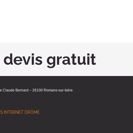
devis gratuit
ue Claude Bernard – 26100 Romans-sur-Isère
ES INTERNET DRÔME