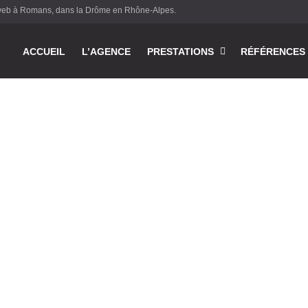
e web à Romans, dans la Drôme en Rhône-Alpes.
ACCUEIL
L’AGENCE
PRESTATIONS
RÉFÉRENCES
enu