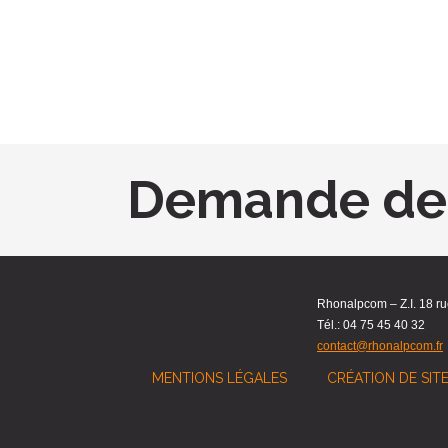
Demande de 
Rhonalpcom – Z.I. 18 r
Tél.: 04 75 45 40 32
contact@rhonalpcom.fr
MENTIONS LÉGALES
CRÉATION DE SIT