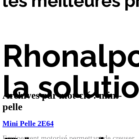
les meilleures p
Rhonalp
la soluti
Archives par mot-clé : mini-
pelle
Mini Pelle 2E64
Equipement motorisé permettant de creuser