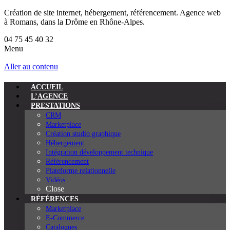
Création de site internet, hébergement, référencement. Agence web
à Romans, dans la Drôme en Rhône-Alpes.
04 75 45 40 32
Menu
Aller au contenu
ACCUEIL
L’AGENCE
PRESTATIONS
CRM
Marketplace
Création studio graphique
Hébergement
Intégration développement technique
Référencement
Plateforme relationnelle
Vidéos
Close
RÉFÉRENCES
Marketplace
E-Commerce
Catalogues