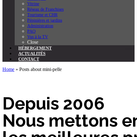
Vitrine
Réseau de Franchises
Tourisme et CHR
Pépinières et jardins
Administration
PAO
Vus à la TV
Close
HÉBERGEMENT
ACTUALITÉS
CONTACT
Home
» Posts about mini-pelle
Depuis 2006
Nous mettons e